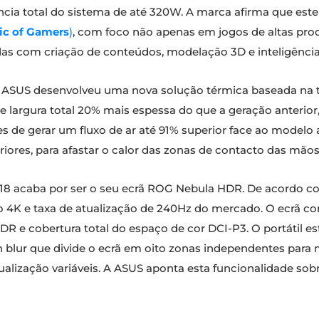
cia total do sistema de até 320W. A marca afirma que este 
ic of Gamers
)
, com foco não apenas em jogos de altas pro
s com criação de conteúdos, modelação 3D e inteligência ar
a ASUS desenvolveu uma nova solução térmica baseada na t
e largura total 20% mais espessa do que a geração anterior,
de gerar um fluxo de ar até 91% superior face ao modelo an
res, para afastar o calor das zonas de contacto das mãos 
18 acaba por ser o seu ecrã ROG Nebula HDR. De acordo com
 4K e taxa de atualização de 240Hz do mercado. O ecrã c
DR e cobertura total do espaço de cor DCI-P3. O portátil e
blur que divide o ecrã em oito zonas independentes para
alização variáveis. A ASUS aponta esta funcionalidade sob