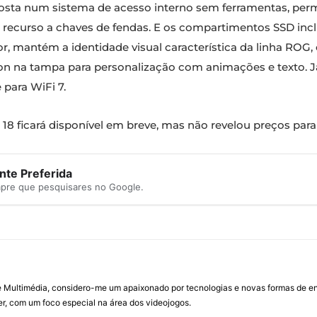
aposta num sistema de acesso interno sem ferramentas, perm
 recurso a chaves de fendas. E os compartimentos SSD i
or, mantém a identidade visual característica da linha ROG
n na tampa para personalização com animações e texto. Já 
 para WiFi 7.
8 ficará disponível em breve, mas não revelou preços par
te Preferida
mpre que pesquisares no Google.
Multimédia, considero-me um apaixonado por tecnologias e novas formas de ent
, com um foco especial na área dos videojogos.