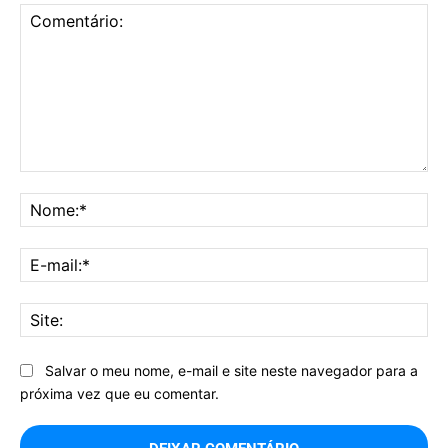
Comentário:
No
E-
mai
Sit
Salvar o meu nome, e-mail e site neste navegador para a
próxima vez que eu comentar.