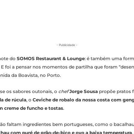
- Publicidade -
mote do
SOMOS Restaurant & Lounge
: é também uma form
. E foi a pensar nos momentos de partilha que foram “dese
nida da Boavista, no Porto.
se os sabores outonais, o
chef
Jorge Sousa
propõe pratos f
da de rúcula
, o
Ceviche de robalo da nossa costa com gengi
 creme de funcho e tostas
.
ão faltam ingredientes bem portugueses, como o bacalhau, 
lhau com puré de grão-de-bico e ovo a baixa temperatura
,