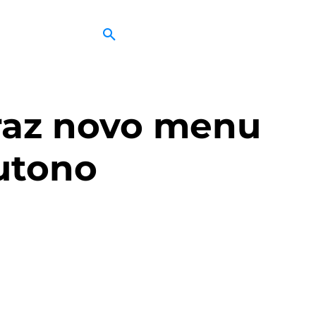
raz novo menu
outono