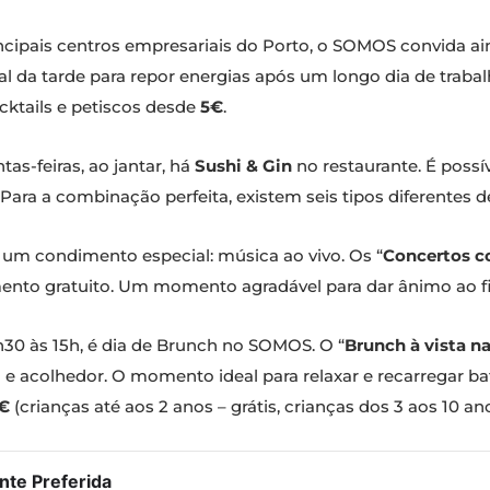
ncipais centros empresariais do Porto, o SOMOS convida a
nal da tarde para repor energias após um longo dia de trab
ocktails e petiscos desde
5€
.
as-feiras, ao jantar, há
Sushi & Gin
no restaurante. É possí
. Para a combinação perfeita, existem seis tipos diferentes d
um condimento especial: música ao vivo. Os “
Concertos c
mento gratuito. Um momento agradável para dar ânimo ao 
h30 às 15h, é dia de Brunch no SOMOS. O “
Brunch à vista n
e acolhedor. O momento ideal para relaxar e recarregar ba
€
(crianças até aos 2 anos – grátis, crianças dos 3 aos 10 an
te Preferida