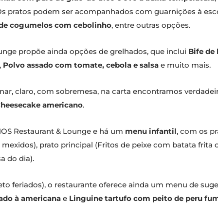
 Os pratos podem ser acompanhados com guarnições à es
de cogumelos com cebolinho
, entre outras opções.
nge propõe ainda opções de grelhados, que inclui
Bife de
,
Polvo assado com tomate, cebola e salsa
e muito mais.
nar, claro, com sobremesa, na carta encontramos verdade
heesecake americano
.
MOS Restaurant & Lounge e há um
menu infantil
, com os pr
 mexidos), prato principal (Fritos de peixe com batata fri
 do dia).
eto feriados), o restaurante oferece ainda um menu de sug
ado à americana
e
Linguine tartufo com peito de peru fu