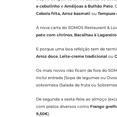
e cebolinho
e
Amêijoas à Bulhão Pato
.
Cebola frita, Arroz basmati
ou
Tempura 
A nova carta do SOMOS Restaurant & Lou
pato com citrinos
,
Bacalhau à Lagareiro
E porque uma boa refeição tem de termi
Arroz doce
,
Leite-creme tradicional
ou
C
Os mais novos não ficam de fora do SO
inclui entrada (Sopa de legumes ou Ovos
sobremesa (Salada de fruta ou Sobremesa
De segunda a sexta-feira ao almoço (exc
com pratos diversos como
Frango grelh
9,50€
).