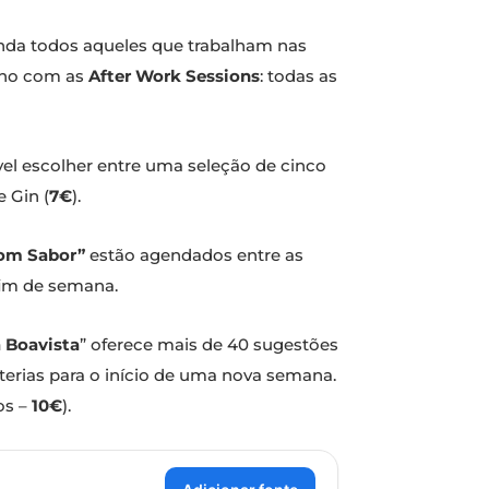
inda todos aqueles que trabalham nas
alho com as
After Work Sessions
: todas as
vel escolher entre uma seleção de cinco
e Gin (
7€
).
om Sabor”
estão agendados entre as
fim de semana.
a Boavista
” oferece mais de 40 sugestões
terias para o início de uma nova semana.
os –
10€
).