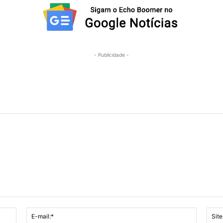
- Publicidade -
Nome:*
E-
mail:*