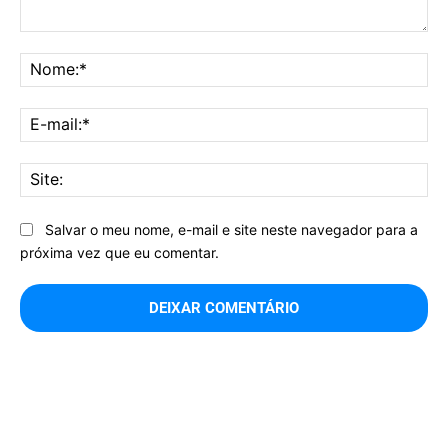
Comentário:
No
E-
mai
Sit
Salvar o meu nome, e-mail e site neste navegador para a
próxima vez que eu comentar.