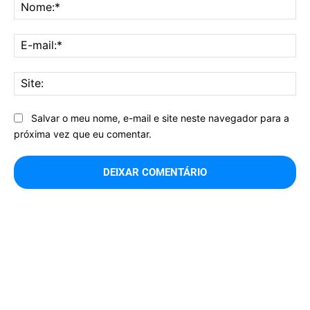
No
E-
mai
Sit
Salvar o meu nome, e-mail e site neste navegador para a
próxima vez que eu comentar.