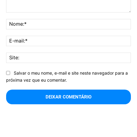
Comentário:
No
E-
mai
Sit
Salvar o meu nome, e-mail e site neste navegador para a
próxima vez que eu comentar.