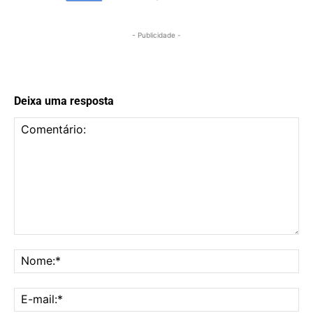
- Publicidade -
Deixa uma resposta
Comentário:
No
E-
mai