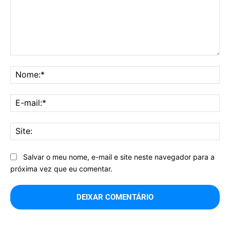
Comentário:
No
E-
mai
Sit
Salvar o meu nome, e-mail e site neste navegador para a
próxima vez que eu comentar.