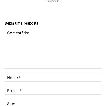
- Publicidade -
Deixa uma resposta
Comentário:
No
E-
mai
Sit