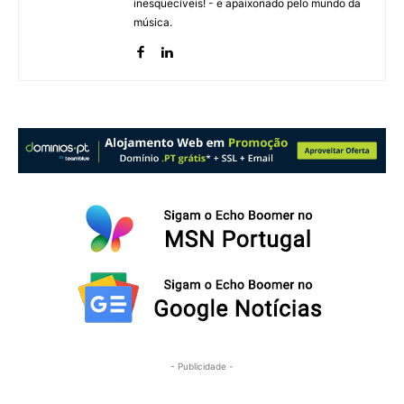
inesquecíveis! - e apaixonado pelo mundo da
música.
- Publicidade -