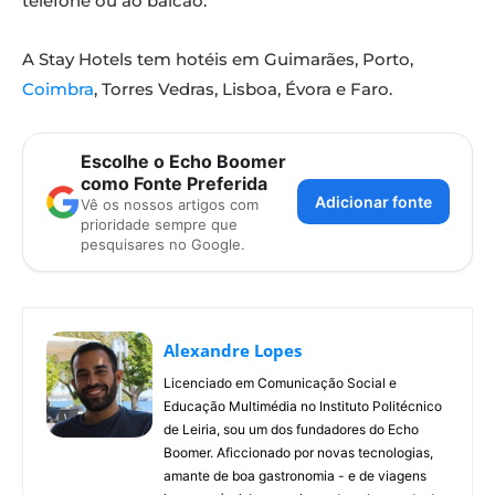
telefone ou ao balcão.
A Stay Hotels tem hotéis em Guimarães, Porto,
Coimbra
, Torres Vedras, Lisboa, Évora e Faro.
Escolhe o Echo Boomer
como Fonte Preferida
Adicionar fonte
Vê os nossos artigos com
prioridade sempre que
pesquisares no Google.
Alexandre Lopes
Licenciado em Comunicação Social e
Educação Multimédia no Instituto Politécnico
de Leiria, sou um dos fundadores do Echo
Boomer. Aficcionado por novas tecnologias,
amante de boa gastronomia - e de viagens