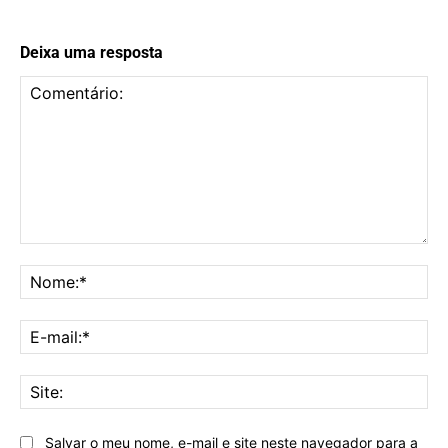
Deixa uma resposta
Comentário:
No
E-
mai
Sit
Salvar o meu nome, e-mail e site neste navegador para a