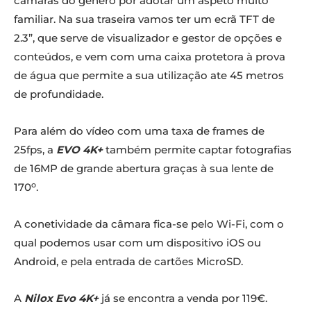
câmaras do género por adotar um aspeto muito
familiar. Na sua traseira vamos ter um ecrã TFT de
2.3”, que serve de visualizador e gestor de opções e
conteúdos, e vem com uma caixa protetora à
prova
de água que permite a sua utilização ate 45 metros
de profundidade.
Para além do vídeo com uma taxa de frames de
25fps, a
EVO 4K+
também permite captar fotografias
de 16MP de grande abertura graças à sua lente de
o
170
.
A conetividade da câmara fica-se pelo Wi-Fi, com o
qual podemos usar com um dispositivo iOS ou
Android, e pela entrada de cartões MicroSD.
A
Nilox Evo 4K+
já se encontra a venda por 119€.