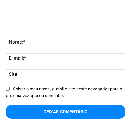
Comentário:
No
E-
mai
Sit
Salvar o meu nome, e-mail e site neste navegador para a
próxima vez que eu comentar.