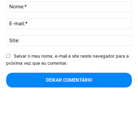
No
E-
mai
Sit
Salvar o meu nome, e-mail e site neste navegador para a
próxima vez que eu comentar.