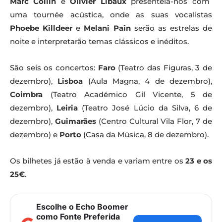
Marc Collin
e
Olivier Libaux
presenteia-nos com
uma tournée acústica, onde as suas vocalistas
Phoebe Killdeer
e
Melani Pain
serão as estrelas de
noite e interpretarão temas clássicos e inéditos.
São seis os concertos:
Faro
(Teatro das Figuras, 3 de
dezembro),
Lisboa
(Aula Magna, 4 de dezembro),
Coimbra
(Teatro Académico Gil Vicente, 5 de
dezembro),
Leiria
(Teatro José Lúcio da Silva, 6 de
dezembro),
Guimarães
(Centro Cultural Vila Flor, 7 de
dezembro) e
Porto
(Casa da Música, 8 de dezembro).
Os bilhetes já estão à venda e variam entre os
23 e os
25€
.
Escolhe o Echo Boomer
como Fonte Preferida