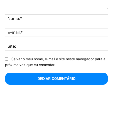
Comentário:
No
E-
mai
Sit
Salvar o meu nome, e-mail e site neste navegador para a
próxima vez que eu comentar.