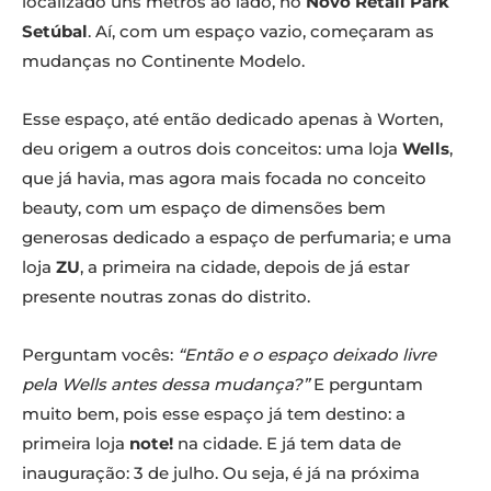
localizado uns metros ao lado, no
Novo Retail Park
Setúbal
. Aí, com um espaço vazio, começaram as
mudanças no Continente Modelo.
Esse espaço, até então dedicado apenas à Worten,
deu origem a outros dois conceitos: uma loja
Wells
,
que já havia, mas agora mais focada no conceito
beauty, com um espaço de dimensões bem
generosas dedicado a espaço de perfumaria; e uma
loja
ZU
, a primeira na cidade, depois de já estar
presente noutras zonas do distrito.
Perguntam vocês:
“Então e o espaço deixado livre
pela Wells antes dessa mudança?”
E perguntam
muito bem, pois esse espaço já tem destino: a
primeira loja
note!
na cidade. E já tem data de
inauguração: 3 de julho. Ou seja, é já na próxima