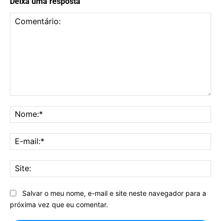
Deixa uma resposta
Comentário:
No
E-
mai
Sit
Salvar o meu nome, e-mail e site neste navegador para a
próxima vez que eu comentar.