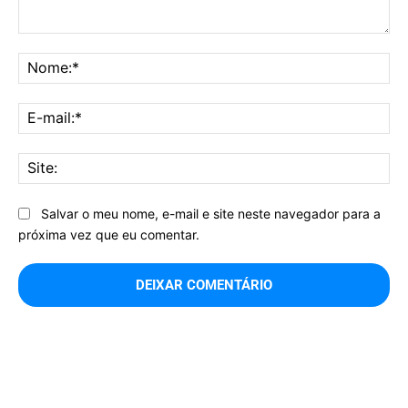
Comentário:
No
E-
mai
Sit
Salvar o meu nome, e-mail e site neste navegador para a
próxima vez que eu comentar.