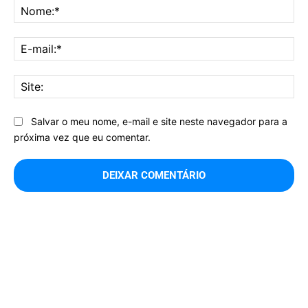
No
E-
mai
Sit
Salvar o meu nome, e-mail e site neste navegador para a
próxima vez que eu comentar.