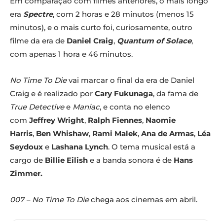
Em comparação com filmes anteriores, o mais longo
era
Spectre
, com 2 horas e 28 minutos (menos 15
minutos), e o mais curto foi, curiosamente, outro
filme da era de
Daniel Craig
,
Quantum of Solace
,
com apenas 1 hora e 46 minutos.
No Time To Die
vai marcar o final da era de Daniel
Craig e é realizado por
Cary Fukunaga
, da fama de
True Detective
e
Maniac
, e conta no elenco
com
Jeffrey Wright
,
Ralph Fiennes
,
Naomie
Harris
,
Ben Whishaw
,
Rami Malek
,
Ana de Armas
,
Léa
Seydoux
e
Lashana Lynch
. O tema musical está a
cargo de
Billie Eilish
e a banda sonora é de
Hans
Zimmer.
007 – No Time To Die
chega aos cinemas em abril.