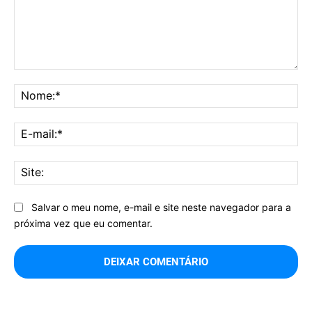
Comentário:
No
E-
mai
Sit
Salvar o meu nome, e-mail e site neste navegador para a
próxima vez que eu comentar.