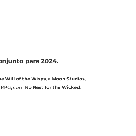
onjunto para 2024.
he Will of the Wisps
, a
Moon Studios
,
ão RPG, com
No Rest for the Wicked
.