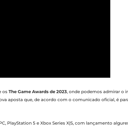
e os
The Game Awards de 2023
, onde podemos admirar o in
a aposta que, de acordo com o comunicado oficial, é par
PC, PlayStation 5 e Xbox Series X|S, com lançamento algur