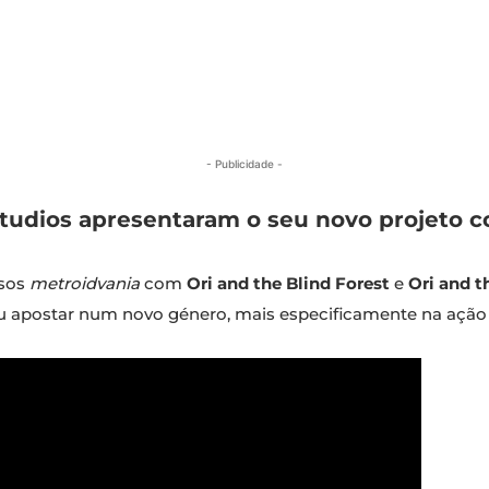
- Publicidade -
Studios apresentaram o seu novo projeto c
osos
metroidvania
com
Ori and the Blind Forest
e
Ori and t
veu apostar num novo género, mais especificamente na aç