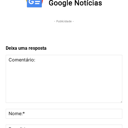
- Publicidade -
Deixa uma resposta
Comentário:
No
E-