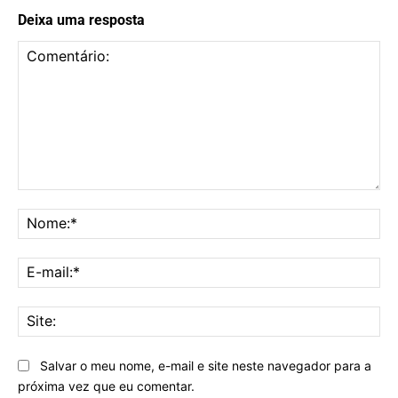
Deixa uma resposta
Comentário:
No
E-
mai
Sit
Salvar o meu nome, e-mail e site neste navegador para a
próxima vez que eu comentar.