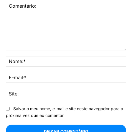
Comentário:
No
E-
mai
Sit
Salvar o meu nome, e-mail e site neste navegador para a
próxima vez que eu comentar.