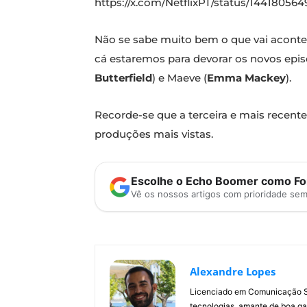
https://x.com/NetflixPT/status/14418056
Não se sabe muito bem o que vai acontec
cá estaremos para devorar os novos episód
Butterfield
) e Maeve (
Emma Mackey
).
Recorde-se que a terceira e mais recente
produções mais vistas.
Escolhe o Echo Boomer como Fon
Vê os nossos artigos com prioridade se
Alexandre Lopes
Licenciado em Comunicação Soc
tecnologias, amante de boa ga