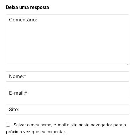
Deixa uma resposta
Comentário:
No
E-
mai
Sit
Salvar o meu nome, e-mail e site neste navegador para a
próxima vez que eu comentar.