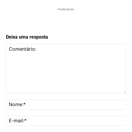
- Publicidade -
Deixa uma resposta
Comentário:
No
E-
mai