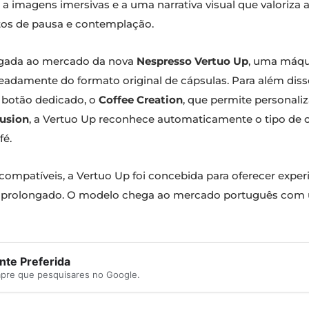
e a imagens imersivas e a uma narrativa visual que valoriz
ntos de pausa e contemplação.
gada ao mercado da nova
Nespresso Vertuo Up
, uma máqu
meadamente do formato original de cápsulas. Para além di
 botão dedicado, o
Coffee Creation
, que permite personali
fusion
, a Vertuo Up reconhece automaticamente o tipo de cá
fé.
ompatíveis, a Vertuo Up foi concebida para oferecer exper
is prolongado. O modelo chega ao mercado português co
te Preferida
mpre que pesquisares no Google.