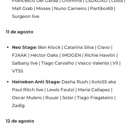
Francesco Del Garda | Gromma | LSDXOXO | Luisa |
Mall Grab | Moses | Nuno Carneiro | Partiboi69 |
Surgeon live
11 de agosto
Neo Stage:
Ben Klock | Catarina Silva | Cravo |
FJAAK | Héctor Oaks | IMOGEN | Richie Hawtin |
Salbany live | Tiago Carvalho | Vasco Valente | Vil |
VTSS
Heineken Anti Stage:
Dasha Rush | Kolo55 aka
Paul Ritch live | Lewis Fautzi | Maria Callapez |
Oscar Mulero | Ruuar | Solar | Tiago Fragateiro |
Zadig
12 de agosto