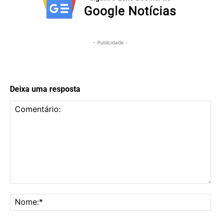
- Publicidade -
Deixa uma resposta
Comentário:
No