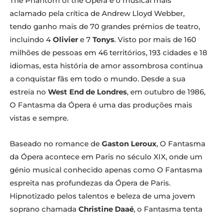
The Phantom of the Opera é o musical mais
aclamado pela crítica de Andrew Lloyd Webber,
tendo ganho mais de 70 grandes prémios de teatro,
incluindo 4
Olivier
e 7
Tonys
. Visto por mais de 160
milhões de pessoas em 46 territórios, 193 cidades e 18
idiomas, esta história de amor assombrosa continua
a conquistar fãs em todo o mundo. Desde a sua
estreia no
West End de Londres
, em outubro de 1986,
O Fantasma da Ópera é uma das produções mais
vistas e sempre.
Baseado no romance de
Gaston Leroux
, O Fantasma
da Ópera acontece em Paris no século XIX, onde um
génio musical conhecido apenas como O Fantasma
espreita nas profundezas da Ópera de Paris.
Hipnotizado pelos talentos e beleza de uma jovem
soprano chamada
Christine Daaé
, o Fantasma tenta