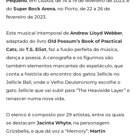
Pequeno
, em Lisboa, de 14 a 19 de fevereiro de 2023, e
do
Super Bock Arena
, no Porto, de 22 a 26 de
fevereiro de 2023.
Este musical intemporal de
Andrew Lloyd Webber
,
adaptado do livro
Old Possum’s Book of Practical
Cats
, de
T.S. Eliot
, faz a fusão perfeita de música,
dança e poesia. A cenografia e os figurinos são
também elementos marcantes do espetáculo, que
conta a história do encontro dos gatos Jellicle no
Jellicle Ball, onde o Velho Deuteronomy escolhe o
gato Jellicle que vai subir para “The Heaviside Layer” e
renascer numa nova vida.
O elenco é composto por 29 artistas, entre os quais
se destacam
Jacinta Whyte
, na personagem
Grizabella, e que dá voz a “Memory”;
Martin