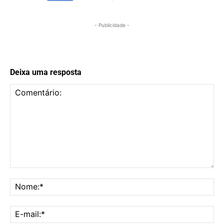
- Publicidade -
Deixa uma resposta
Comentário:
No
E-
mai