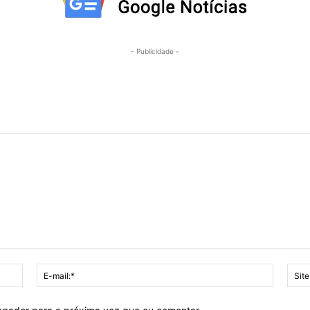
- Publicidade -
Nome:*
E-
mail:*