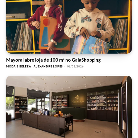
Mayoral abre loja de 100 m² no GaiaShopping
MODA E BELEZA
ALEXANDRE LOPES
-
06/08/2026