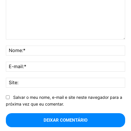
Comentário:
No
E-
mai
Sit
Salvar o meu nome, e-mail e site neste navegador para a
próxima vez que eu comentar.