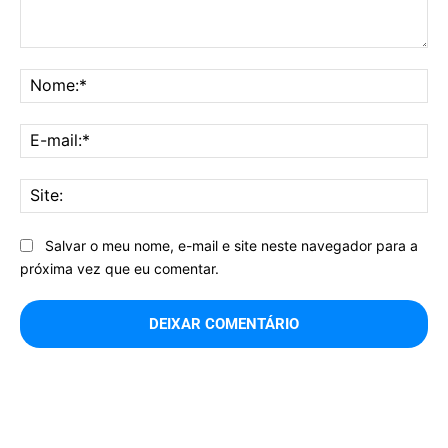
Comentário:
No
E-
mai
Sit
Salvar o meu nome, e-mail e site neste navegador para a
próxima vez que eu comentar.