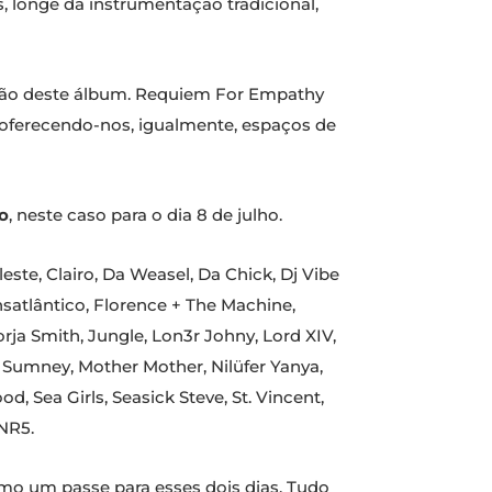
 longe da instrumentação tradicional,
iação deste álbum. Requiem For Empathy
, oferecendo-nos, igualmente, espaços de
o
, neste caso para o dia 8 de julho.
este, Clairo, Da Weasel, Da Chick, Dj Vibe
nsatlântico, Florence + The Machine,
rja Smith, Jungle, Lon3r Johny, Lord XIV,
es Sumney, Mother Mother, Nilüfer Yanya,
, Sea Girls, Seasick Steve, St. Vincent,
NR5.
como um passe para esses dois dias. Tudo