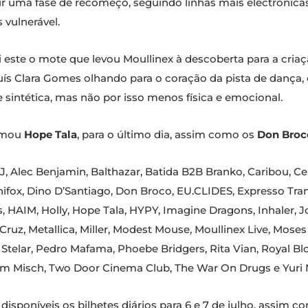
 uma fase de recomeço, seguindo linhas mais electrónicas,
vulnerável.
Foi este o mote que levou Moullinex à descoberta para a cr
Luís Clara Gomes olhando para o coração da pista de dança
e sintética, mas não por isso menos física e emocional.
irmou
Hope Tala
, para o último dia, assim como os
Don Broc
-J, Alec Benjamin, Balthazar, Batida B2B Branko, Caribou, Cel
nifox, Dino D’Santiago, Don Broco, EU.CLIDES, Expresso Tra
 HAIM, Holly, Hope Tala, HYPY, Imagine Dragons, Inhaler, Jo
 Cruz, Metallica, Miller, Modest Mouse, Moullinex Live, Mos
telar, Pedro Mafama, Phoebe Bridgers, Rita Vian, Royal Blood
Tom Misch, Two Door Cinema Club, The War On Drugs e Yuri 
 disponíveis os bilhetes diários para 6 e 7 de julho, assim 