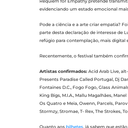
Requiem for Empathy pretende transmitir
evidenciando um estado emocional mais 
Pode a ciência e a arte criar empatia? 
parte desta declaração de interesse de 
refúgio para contemplação, mais digital 
Recentemente, o festival também conf
Artistas confirmados:
Acid Arab Live, alt
Presents Paradise Called Portugal, Dj Da
Fontaines D.C., Fogo Fogo, Glass Animals,
King Bigs, M.I.A., Mallu Magalhães, Manel
Os Quatro e Meia, Owenn, Parcels, Parov S
Stormzy, Stromae, T- Rex, The Strokes, 
Quanto aos
bilhetes
, já sabem que estão