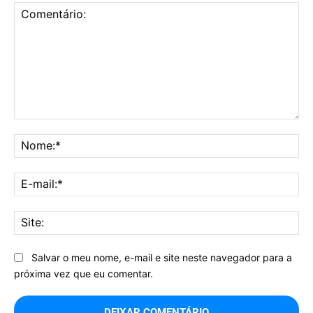
Comentário:
No
E-
mai
Sit
Salvar o meu nome, e-mail e site neste navegador para a
próxima vez que eu comentar.