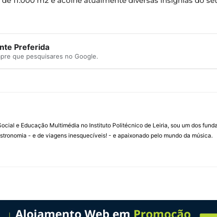
 de 11.000 m2 e acolhe atualmente diversas insígnias do se
te Preferida
mpre que pesquisares no Google.
ial e Educação Multimédia no Instituto Politécnico de Leiria, sou um dos fun
stronomia - e de viagens inesquecíveis! - e apaixonado pelo mundo da música.