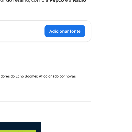
tor do retalho, como a
Pepco
e a
Rádio
Adicionar fonte
dadores do Echo Boomer. Aficcionado por novas