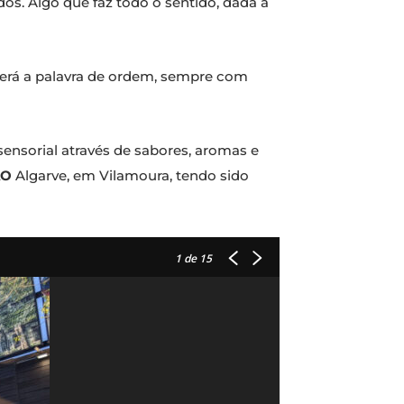
os. Algo que faz todo o sentido, dada a
” será a palavra de ordem, sempre com
sensorial através de sabores, aromas e
AO
Algarve, em Vilamoura, tendo sido
1
de 15