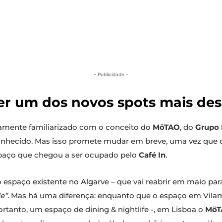
- Publicidade -
er um dos novos spots mais des
amente familiarizado com o conceito do
MöTAO
, do
Grupo 
nhecido. Mas isso promete mudar em breve, uma vez que 
spaço que chegou a ser ocupado pelo
Café In
.
 do espaço existente no Algarve – que vai reabrir em maio p
de”
. Mas há uma diferença: enquanto que o espaço em Vilamo
ortanto, um espaço de dining & nightlife -, em Lisboa o
MöT