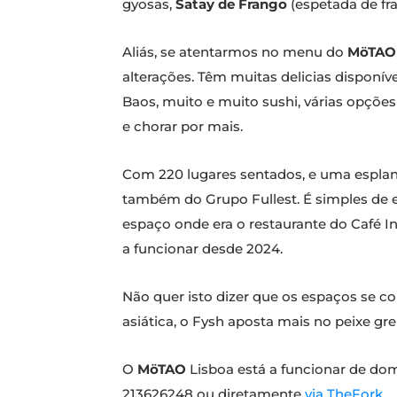
gyosas,
Satay de Frango
(espetada de fr
Aliás, se atentarmos no menu do
MöTAO
alterações. Têm muitas delicias disponív
Baos, muito e muito sushi, várias opções
e chorar por mais.
Com 220 lugares sentados, e uma espla
também do Grupo Fullest. É simples de e
espaço onde era o restaurante do Café In
a funcionar desde 2024.
Não quer isto dizer que os espaços se 
asiática, o Fysh aposta mais no peixe gr
O
MöTAO
Lisboa está a funcionar de domin
213626248 ou diretamente
via TheFork
.