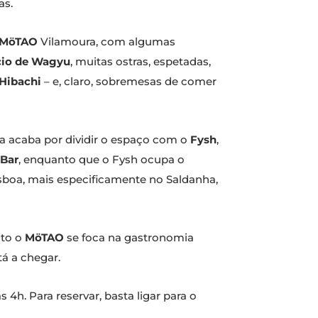
as.
MöTAO
Vilamoura, com algumas
cio de Wagyu
, muitas ostras, espetadas,
Hibachi
– e, claro, sobremesas de comer
a acaba por dividir o espaço com o
Fysh
,
 Bar
, enquanto que o Fysh ocupa o
isboa, mais especificamente no Saldanha,
nto o
MöTAO
se foca na gastronomia
á a chegar.
 4h. Para reservar, basta ligar para o