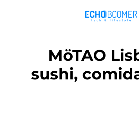
MöTAO Lisb
sushi, comida