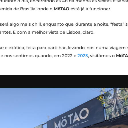
durante o dia, encerrando às 4h da manhã às sextas e sábad
enida de Brasília, onde o
MöTAO
está já a funcionar.
será algo mais chill, enquanto que, durante a noite, “festa
ntes. E com a melhor vista de Lisboa, claro.
e e exótica, feita para partilhar, levando-nos numa viagem 
 que nos sentimos quando, em 2022 e
2023
, visitámos o
MöT