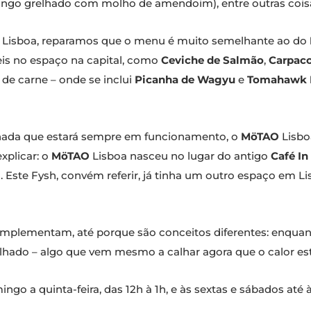
ango grelhado com molho de amendoim), entre outras cois
Lisboa, reparamos que o menu é muito semelhante ao do
eis no espaço na capital, como
Ceviche de Salmão
,
Carpac
 de carne – onde se inclui
Picanha de Wagyu
e
Tomahawk 
nada que estará sempre em funcionamento, o
MöTAO
Lisbo
xplicar: o
MöTAO
Lisboa nasceu no lugar do antigo
Café In
. Este Fysh, convém referir, já tinha um outro espaço em L
complementam, até porque são conceitos diferentes: enqua
elhado – algo que vem mesmo a calhar agora que o calor est
go a quinta-feira, das 12h à 1h, e às sextas e sábados até às