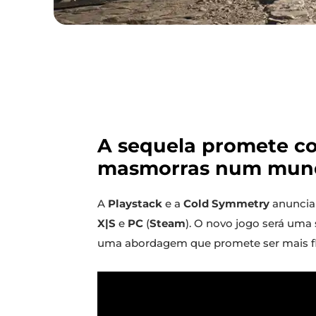
A sequela promete co
masmorras num mundo
A
Playstack
e a
Cold Symmetry
anuncia
X|S
e
PC
(
Steam
). O novo jogo será uma
uma abordagem que promete ser mais flui