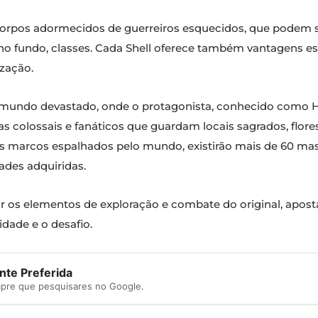
— corpos adormecidos de guerreiros esquecidos, que podem 
no fundo, classes. Cada Shell oferece também vantagens e
ização.
 um mundo devastado, onde o protagonista, conhecido como H
s colossais e fanáticos que guardam locais sagrados, flore
rsos marcos espalhados pelo mundo, existirão mais de 60 
ades adquiridas.
ar os elementos de exploração e combate do original, apo
ade e o desafio.
te Preferida
mpre que pesquisares no Google.