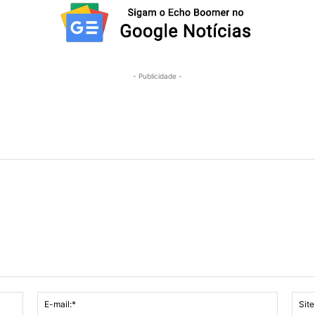
- Publicidade -
Nome:*
E-
mail:*