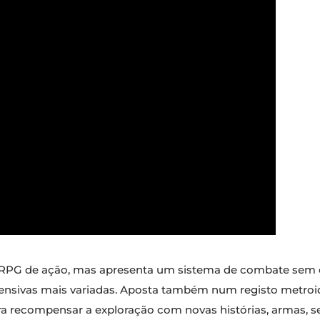
ro RPG de ação, mas apresenta um sistema de combate sem
fensivas mais variadas. Aposta também num registo metroi
 recompensar a exploração com novas histórias, armas, se