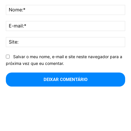
Comentário:
No
E-
mai
Sit
Salvar o meu nome, e-mail e site neste navegador para a
próxima vez que eu comentar.