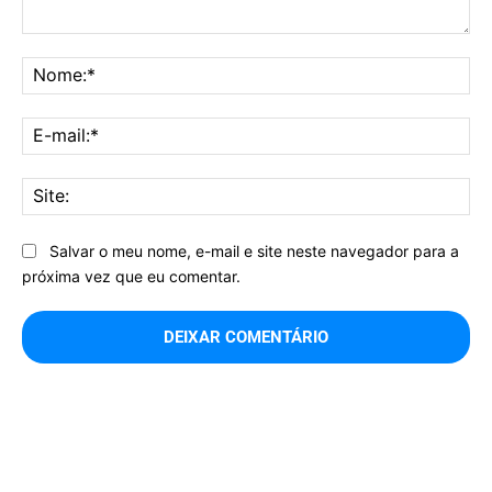
Comentário:
No
E-
mai
Sit
Salvar o meu nome, e-mail e site neste navegador para a
próxima vez que eu comentar.