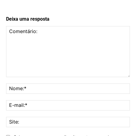
Deixa uma resposta
Comentário:
No
E-
mai
Sit