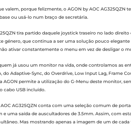
o que valem, porque felizmente, o AGON by AOC AG325QZN 
 base ou usá-lo num braço de secretária.
5QZN tira partido daquele joystick traseiro no lado direit
énero, que continua a ser uma solução pouco elegante e 
não ativar constantemente o menu em vez de desligar o mo
 quem já usou um monitor na vida, onde controlamos as ent
, do Adaptive-Sync, do Overdrive, Low Input Lag, Frame Cou
, a AGON permite a utilização do G-Menu deste monitor, sen
o cabo USB incluído.
 by AOC AG325QZN conta com uma seleção comum de portas
m e uma saída de auscultadores de 3.5mm. Assim, com esta s
imultâneo. Mas mostrando apenas a imagem de um de cada 