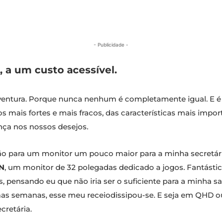
- Publicidade -
a um custo acessível.
ntura. Porque nunca nenhum é completamente igual. E é a
os mais fortes e mais fracos, das características mais imp
nça nos nossos desejos.
 para um monitor um pouco maior para a minha secretári
N
, um monitor de 32 polegadas dedicado a jogos. Fantásti
 pensando eu que não iria ser o suficiente para a minha s
as semanas, esse meu receiodissipou-se. E seja em QHD ou
cretária.