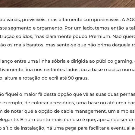
são várias, previsíveis, mas altamente compreensíveis. A 
este segmento e orçamento. Por um lado, temos então a tal
strução sólidos, mas claramente pouco Premium. Não quero 
 os mais baratos, mas sente-se que não prima daquela ro
lanço entre uma linha sóbria e dirigida ao público gaming
lativamente fina nos restantes lados, ou a base maciça num
 altura e rotação do ecrã até 90 graus.
ão fiquei o maior fã desta opção que vê as suas duas pern
 exemplo, de colocar acessórios, uma base ou até uma ba
 de notar que a opção de cable management, um simples tr
elegante. E num ponto mais curioso é que, apesar de ser 
sítio de instalação, há uma pega para facilitar a eventual a