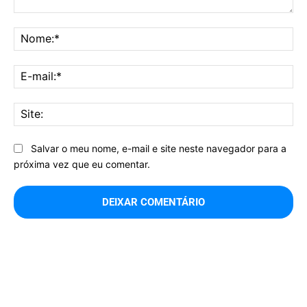
Comentário:
No
E-
mai
Sit
Salvar o meu nome, e-mail e site neste navegador para a
próxima vez que eu comentar.