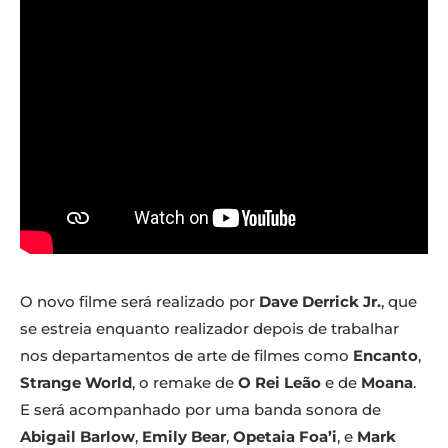
O novo filme será realizado por
Dave Derrick Jr.
, que
se estreia enquanto realizador depois de trabalhar
nos departamentos de arte de filmes como
Encanto
,
Strange World
, o remake de
O Rei Leão
e de
Moana
.
E será acompanhado por uma banda sonora de
Abigail Barlow
,
Emily Bear
,
Opetaia Foa’i
, e
Mark