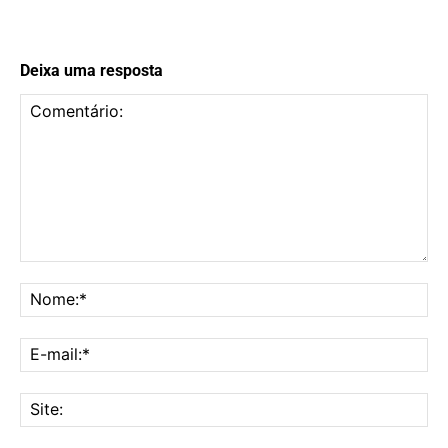
Deixa uma resposta
Comentário:
No
E-
mai
Sit