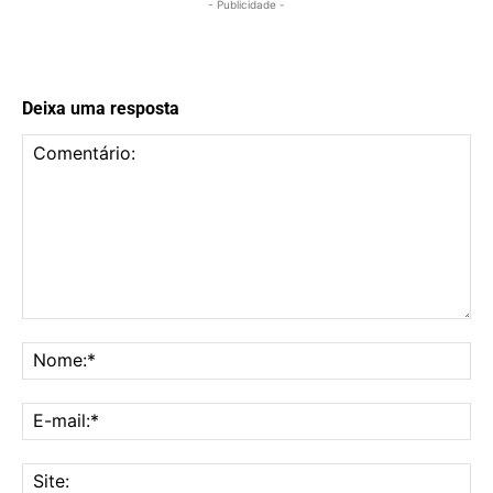
- Publicidade -
Deixa uma resposta
Comentário:
No
E-
mai
Sit