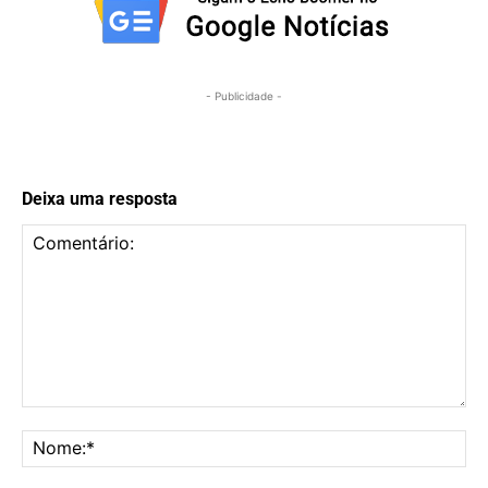
- Publicidade -
Deixa uma resposta
Comentário:
No