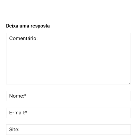
Deixa uma resposta
Comentário:
No
E-
mai
Sit