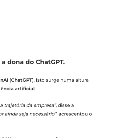
a a dona do ChatGPT.
nAI
(
ChatGPT
). Isto surge numa altura
ência artificial
.
a trajetória da empresa”
, disse a
 ainda seja necessário”,
acrescentou o