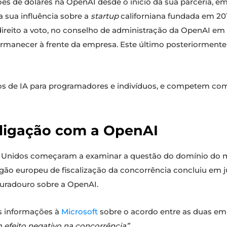
lhões de dólares na OpenAI desde o início da sua parceria,
a sua influência sobre a
startup
californiana fundada em 2
ireito a voto, no conselho de administração da OpenAI e
ermanecer à frente da empresa. Este último posteriormente 
s de IA para programadores e indivíduos, e competem com
a ligação com a OpenAI
 Unidos começaram a examinar a questão do domínio do mer
órgão europeu de fiscalização da concorrência concluiu em j
duradouro sobre a OpenAI.
s informações à
Microsoft
sobre o acordo entre as duas e
 efeito negativo na concorrência”.