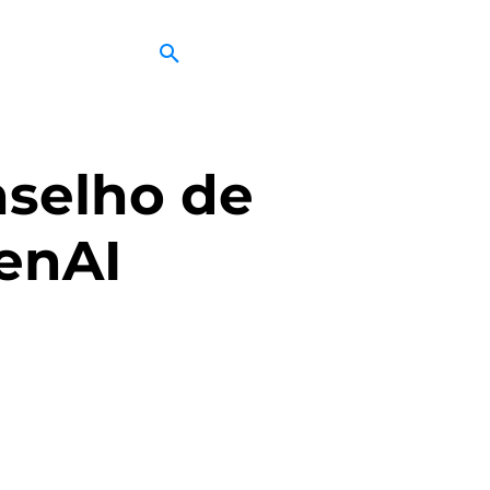
nselho de
enAI