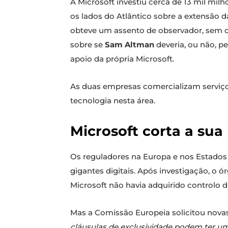
A Microsoft investiu cerca de 13 mil mi
os lados do Atlântico sobre a extensão d
obteve um assento de observador, sem d
sobre se
Sam Altman
deveria, ou não, p
apoio da própria Microsoft.
As duas empresas comercializam serviço
tecnologia nesta área.
Microsoft corta a su
Os reguladores na Europa e nos Estados
gigantes digitais. Após investigação, o 
Microsoft não havia adquirido controlo 
Mas a Comissão Europeia solicitou nova
cláusulas de exclusividade podem ter um