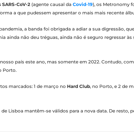
s SARS-CoV-2
(agente causal da
Covid-19
), os Metronomy f
forma a que pudessem apresentar o mais mais recente ál
ndemia, a banda foi obrigada a adiar a sua digressão, que 
a ainda não deu tréguas, ainda não é seguro regressar às
nosso país este ano, mas somente em 2022. Contudo, co
o Porto.
rtos marcados: 1 de março no
Hard Club
, no Porto, e 2 de 
to de Lisboa mantêm-se válidos para a nova data. De resto,