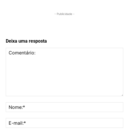
- Publicidade -
Deixa uma resposta
Comentário:
No
E-
mai