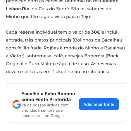
perfeição com as cervejas Bohemia no restaurante
Lisboa Rio
, no Cais do Sodré. São os sabores do
Minho que têm agora vista para o Tejo.
Cada reserva individual tem o valor de
30€
e inclui
entrada, três pratos principais (Bolinhos de Bacalhau
com feijão frade, Rojões à moda do Minho e Bacalhau
à Victor), sobremesa, café, cervejas Bohemia (Bock,
Original e Puro Malte) e água de Luso. As reservas
devem ser feitas em Ticketline ou no site oficial.
Escolhe o Echo Boomer
como Fonte Preferida
Adicionar fonte
Vê os nossos artigos com
prioridade sempre que
pesquisares no Google.